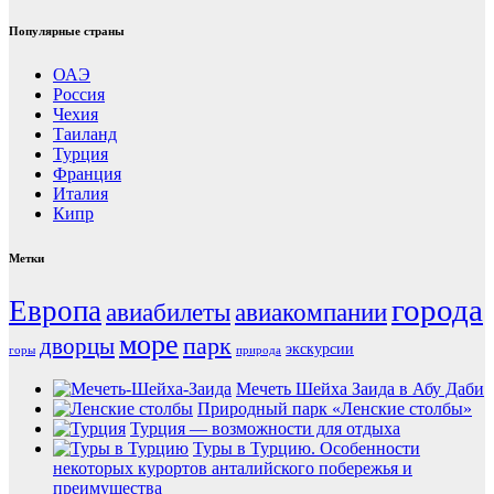
Популярные страны
ОАЭ
Россия
Чехия
Таиланд
Турция
Франция
Италия
Кипр
Метки
города
Европа
авиабилеты
авиакомпании
море
парк
дворцы
экскурсии
горы
природа
Мечеть Шейха Заида в Абу Даби
Природный парк «Ленские столбы»
Турция — возможности для отдыха
Туры в Турцию. Особенности
некоторых курортов анталийского побережья и
преимущества