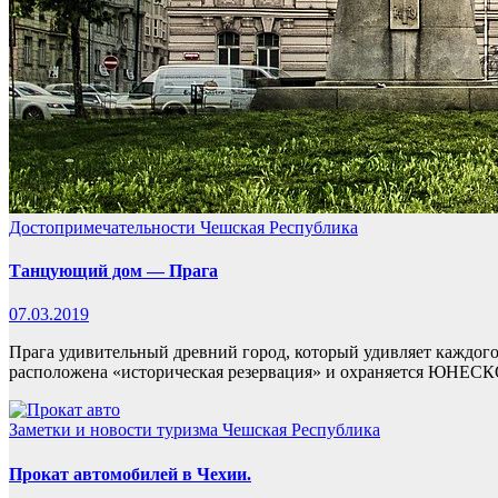
Достопримечательности
Чешская Республика
Танцующий дом — Прага
07.03.2019
Прага удивительный древний город, который удивляет каждого 
расположена «историческая резервация» и охраняется ЮНЕС
Заметки и новости туризма
Чешская Республика
Прокат автомобилей в Чехии.