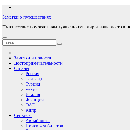
Перейти
к
Заметки о путешествиях
содержимому
Путешествие помогает нам лучше понять мир и наше место в н
Заметки и новости
Достопримечательности
Страны
Россия
Таиланд
Турция
Чехия
Италия
Франция
ОАЭ
Кипр
Сервисы
Авиабилеты
Поиск ж/д билетов