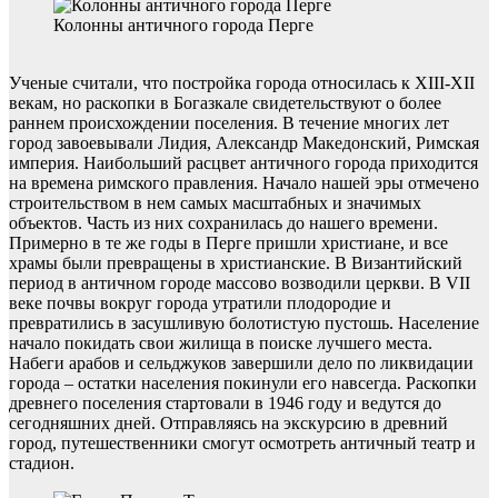
Колонны античного города Перге
Ученые считали, что постройка города относилась к XIII-XII
векам, но раскопки в Богазкале свидетельствуют о более
раннем происхождении поселения. В течение многих лет
город завоевывали Лидия, Александр Македонский, Римская
империя. Наибольший расцвет античного города приходится
на времена римского правления. Начало нашей эры отмечено
строительством в нем самых масштабных и значимых
объектов. Часть из них сохранилась до нашего времени.
Примерно в те же годы в Перге пришли христиане, и все
храмы были превращены в христианские. В Византийский
период в античном городе массово возводили церкви. В VII
веке почвы вокруг города утратили плодородие и
превратились в засушливую болотистую пустошь. Население
начало покидать свои жилища в поиске лучшего места.
Набеги арабов и сельджуков завершили дело по ликвидации
города – остатки населения покинули его навсегда. Раскопки
древнего поселения стартовали в 1946 году и ведутся до
сегодняшних дней. Отправляясь на экскурсию в древний
город, путешественники смогут осмотреть античный театр и
стадион.