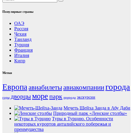
Популярные страны
ОАЭ
Россия
Чехия
Таиланд
Турция
Франция
Италия
Кипр
Метки
города
Европа
авиабилеты
авиакомпании
море
парк
дворцы
экскурсии
горы
природа
Мечеть Шейха Заида в Абу Даби
Природный парк «Ленские столбы»
Туры в Турцию. Особенности
некоторых курортов анталийского побережья и
преимущества