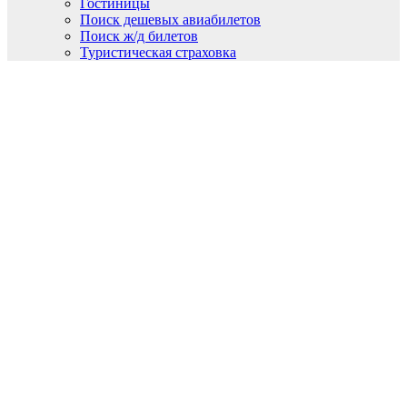
Гостиницы
Поиск дешевых авиабилетов
Поиск ж/д билетов
Туристическая страховка