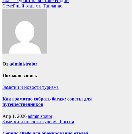
Навигация
Гоа — курорт на востоке Индии
Семейный отдых в Таиланде
по
записям
От
administrator
Похожая запись
Заметки и новости туризма
Как грамотно собрать багаж: советы для
путешественников
Апр 1, 2026
administrator
Заметки и новости туризма
Россия
Сервис Otello для бронирования отелей