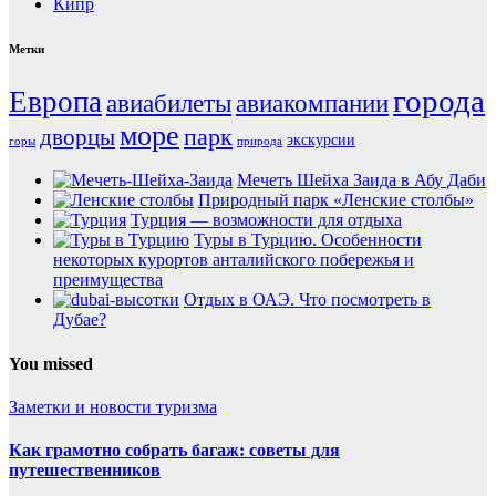
Кипр
Метки
города
Европа
авиабилеты
авиакомпании
море
парк
дворцы
экскурсии
горы
природа
Мечеть Шейха Заида в Абу Даби
Природный парк «Ленские столбы»
Турция — возможности для отдыха
Туры в Турцию. Особенности
некоторых курортов анталийского побережья и
преимущества
Отдых в ОАЭ. Что посмотреть в
Дубае?
You missed
Заметки и новости туризма
Как грамотно собрать багаж: советы для
путешественников